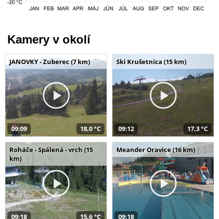
Kamery v okolí
JANOVKY - Zuberec (7 km)
Ski Krušetnica (15 km)
09:09
18,0 °C
09:12
17,3 °C
Roháče - Spálená - vrch (15
Meander Oravice (16 km)
km)
09:18
15,6 °C
09:18