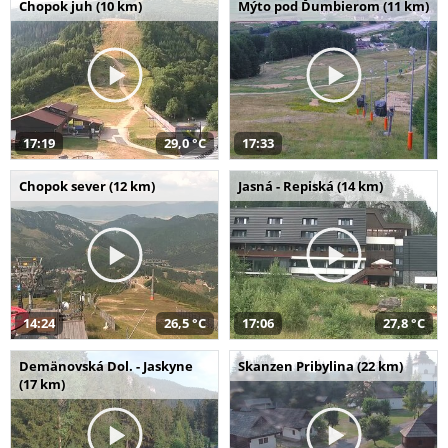
Chopok juh (10 km)
Mýto pod Ďumbierom (11 km)
17:19
29,0 °C
17:33
Chopok sever (12 km)
Jasná - Repiská (14 km)
14:24
26,5 °C
17:06
27,8 °C
Demänovská Dol. - Jaskyne
Skanzen Pribylina (22 km)
(17 km)