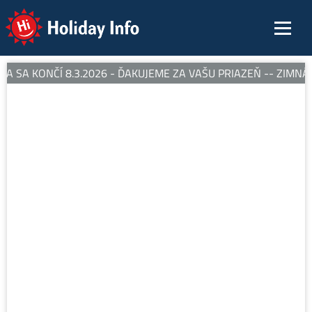
Holiday Info
 SA KONČÍ 8.3.2026 - ĎAKUJEME ZA VAŠU PRIAZEŇ -- ZIMNÁ 