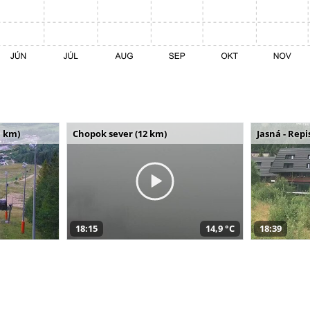
 km)
Chopok sever (12 km)
Jasná - Repi
18:15
14,9 °C
18:39