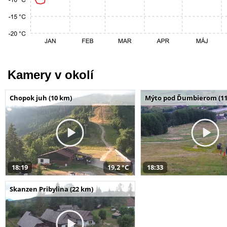
Kamery v okolí
Chopok juh (10 km)
Mýto pod Ďumbierom (11
18:19
19,2 °C
18:33
Skanzen Pribylina (22 km)