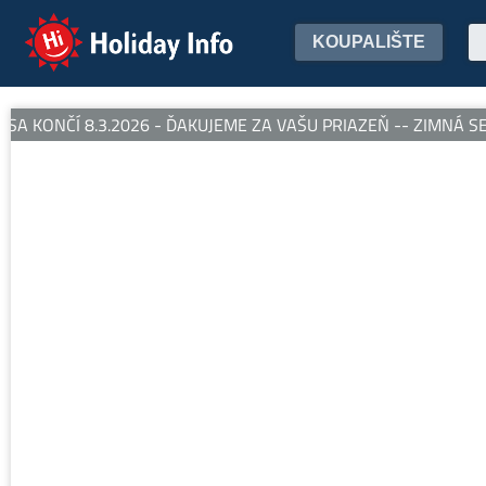
Holiday Info
KOUPALIŠTE
 KONČÍ 8.3.2026 - ĎAKUJEME ZA VAŠU PRIAZEŇ -- ZIMNÁ SEZ