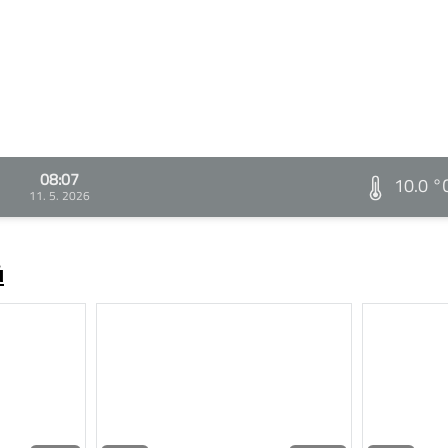
08:07
10.0 °
11. 5. 2026
ů