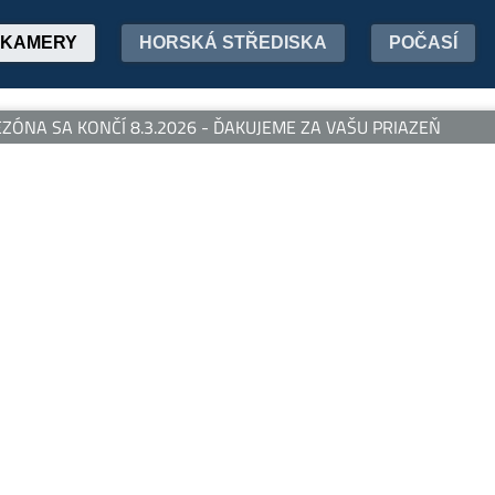
KAMERY
HORSKÁ STŘEDISKA
POČASÍ
ÓNA SA KONČÍ 8.3.2026 - ĎAKUJEME ZA VAŠU PRIAZEŇ