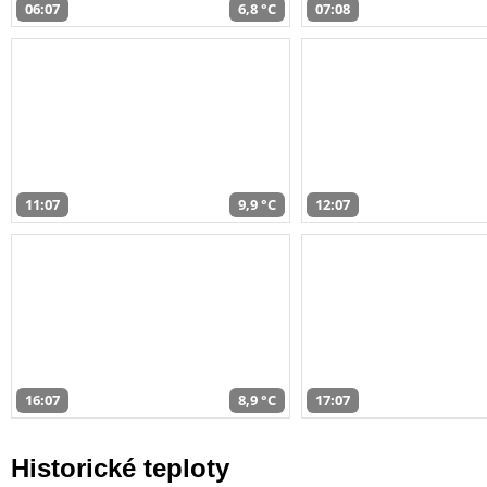
06:07
6,8 °C
07:08
11:07
9,9 °C
12:07
16:07
8,9 °C
17:07
Historické teploty