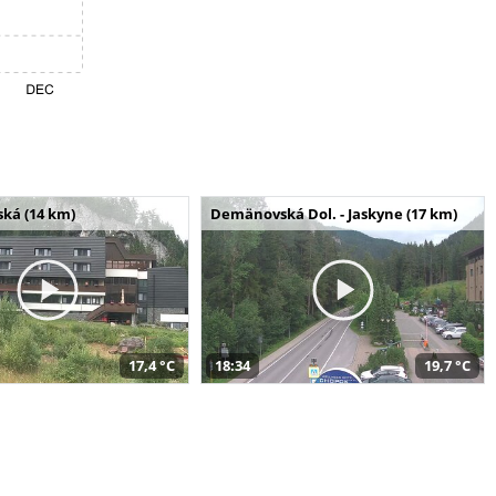
ská (14 km)
Demänovská Dol. - Jaskyne (17 km)
17,4 °C
18:34
19,7 °C