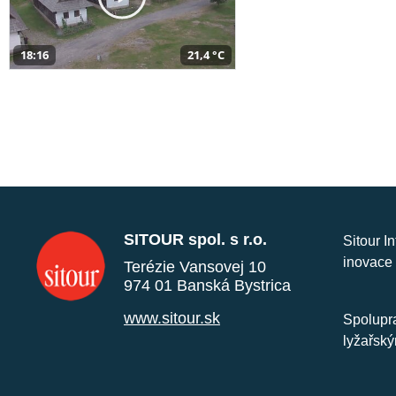
18:16
21,4 °C
SITOUR spol. s r.o.
Sitour I
inovace 
Terézie Vansovej 10
974 01 Banská Bystrica
www.sitour.sk
Spolupra
lyžařský