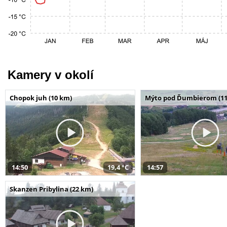
Kamery v okolí
Chopok juh (10 km)
Mýto pod Ďumbierom (11
14:50
19,4 °C
14:57
Skanzen Pribylina (22 km)