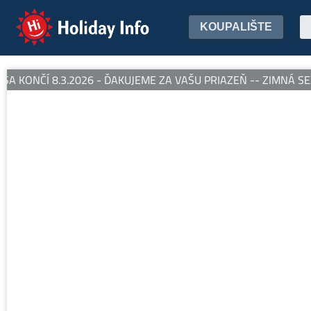
Holiday Info
KOUPALIŠTE
 KONČÍ 8.3.2026 - ĎAKUJEME ZA VAŠU PRIAZEŇ -- ZIMNÁ SEZ