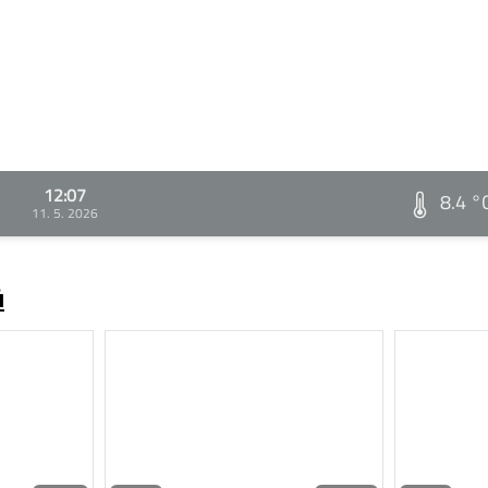
12:07
8.4 °
11. 5. 2026
ů