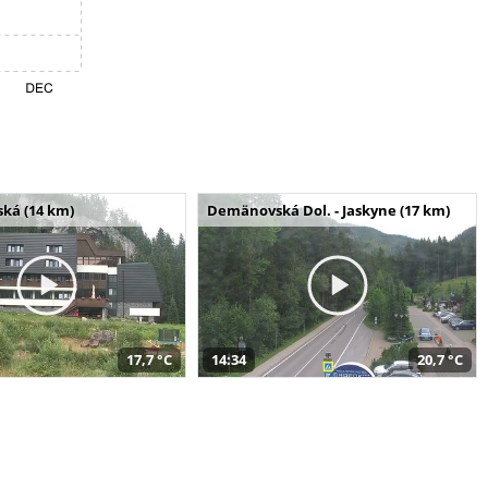
ská (14 km)
Demänovská Dol. - Jaskyne (17 km)
17,7 °C
14:34
20,7 °C