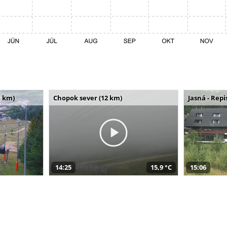
 km)
Chopok sever (12 km)
Jasná - Repi
14:25
15,9 °C
15:06