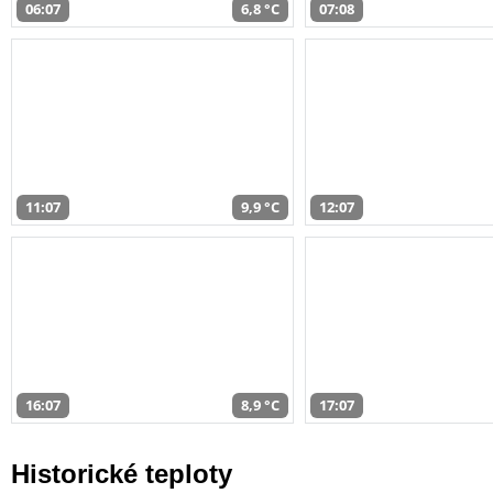
06:07
6,8 °C
07:08
11:07
9,9 °C
12:07
16:07
8,9 °C
17:07
Historické teploty