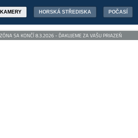
KAMERY
HORSKÁ STŘEDISKA
POČASÍ
ÓNA SA KONČÍ 8.3.2026 - ĎAKUJEME ZA VAŠU PRIAZEŇ