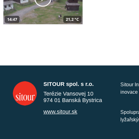
14:47
21,2 °C
SITOUR spol. s r.o.
Sitour I
inovace 
Terézie Vansovej 10
974 01 Banská Bystrica
www.sitour.sk
Spolupra
lyžařský