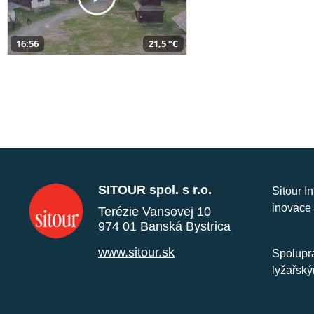
16:56
21,5 °C
SITOUR spol. s r.o.
Sitour I
inovace 
Terézie Vansovej 10
974 01 Banská Bystrica
www.sitour.sk
Spolupra
lyžařský