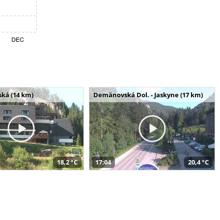
ská (14 km)
Demänovská Dol. - Jaskyne (17 km)
18,2 °C
17:04
20,4 °C