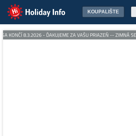
Holiday Info
KOUPALIŠTE
 KONČÍ 8.3.2026 - ĎAKUJEME ZA VAŠU PRIAZEŇ -- ZIMNÁ SEZ