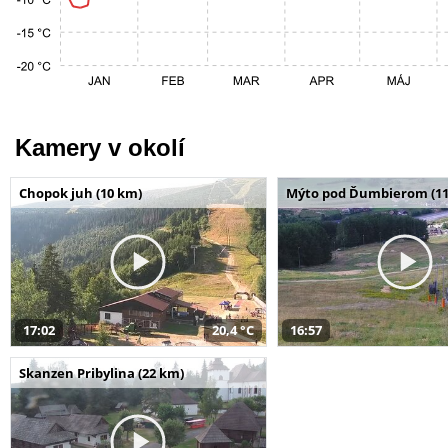
Kamery v okolí
Chopok juh (10 km)
Mýto pod Ďumbierom (11
17:02
20,4 °C
16:57
Skanzen Pribylina (22 km)