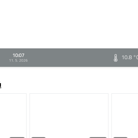
10:07
10.8 °
11. 5. 2026
ů