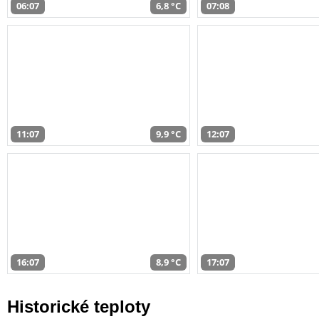
06:07
6,8 °C
07:08
11:07
9,9 °C
12:07
16:07
8,9 °C
17:07
Historické teploty