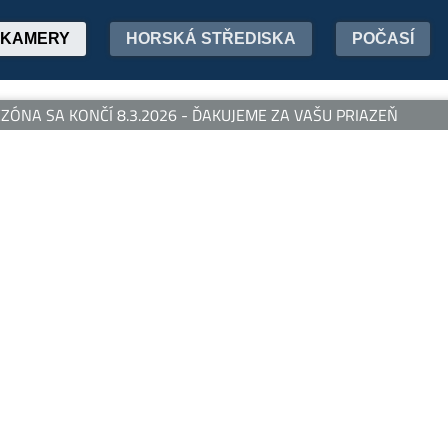
KAMERY
HORSKÁ STŘEDISKA
POČASÍ
ÓNA SA KONČÍ 8.3.2026 - ĎAKUJEME ZA VAŠU PRIAZEŇ