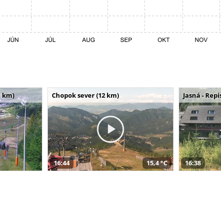
 km)
Chopok sever (12 km)
Jasná - Repi
16:44
15,4 °C
16:38