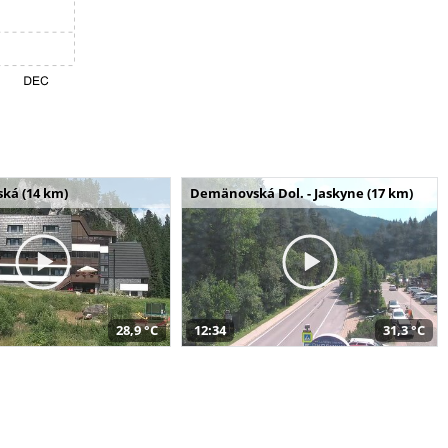
ská (14 km)
Demänovská Dol. - Jaskyne (17 km)
28,9 °C
12:34
31,3 °C