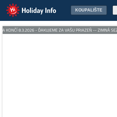
Holiday Info
KOUPALIŠTE
 KONČÍ 8.3.2026 - ĎAKUJEME ZA VAŠU PRIAZEŇ -- ZIMNÁ SEZÓ