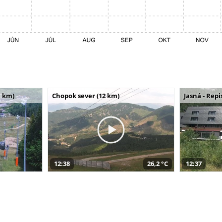
 km)
Chopok sever (12 km)
Jasná - Repi
12:38
26,2 °C
12:37