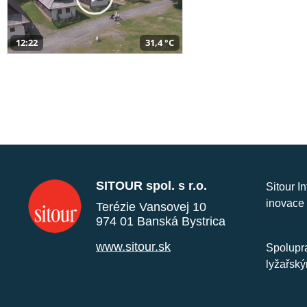
12:22
31,4 °C
SITOUR spol. s r.o.
Sitour I
inovace 
Terézie Vansovej 10
974 01 Banská Bystrica
www.sitour.sk
Spolupra
lyžařský