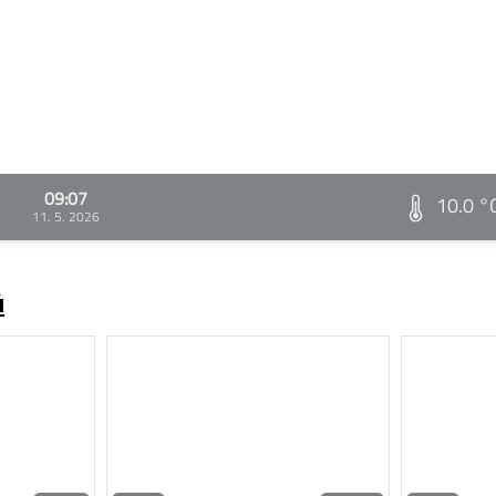
09:07
10.0 °
11. 5. 2026
ů