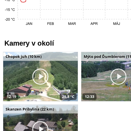
Kamery v okolí
Chopok juh (10 km)
Mýto pod Ďumbierom (11
12:19
29,8 °C
12:33
Skanzen Pribylina (22 km)