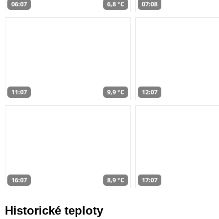
06:07
6,8 °C
07:08
11:07
9,9 °C
12:07
16:07
8,9 °C
17:07
Historické teploty