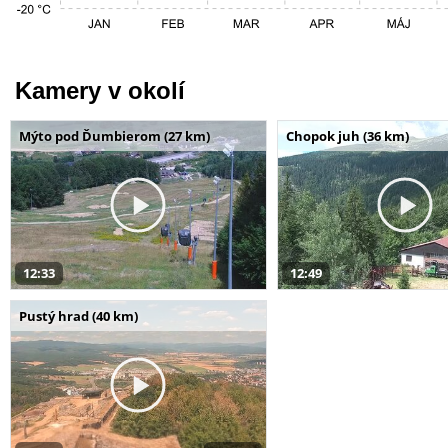
Kamery v okolí
Mýto pod Ďumbierom (27 km)
Chopok juh (36 km)
12:33
12:49
Pustý hrad (40 km)