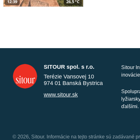
12:39
26,5 °C
SITOUR spol. s r.o.
Sitour I
inovácie
Terézie Vansovej 10
974 01 Banská Bystrica
Spolupra
www.sitour.sk
lyžiarsk
ďalšími.
© 2026, Sitour. Informácie na tejto stránke sú zadávané p