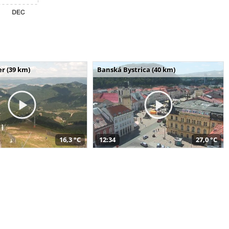
r (39 km)
Banská Bystrica (40 km)
16,3 °C
12:34
27,0 °C