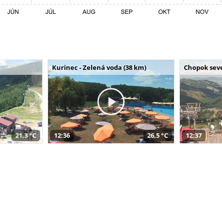
Kurinec - Zelená voda (38 km)
Chopok seve
21,3 °C
12:36
26,5 °C
12:37