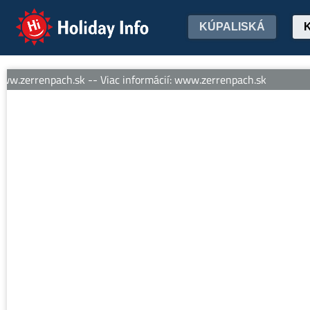
Holiday Info
KÚPALISKÁ
w.zerrenpach.sk -- Viac informácií: www.zerrenpach.sk