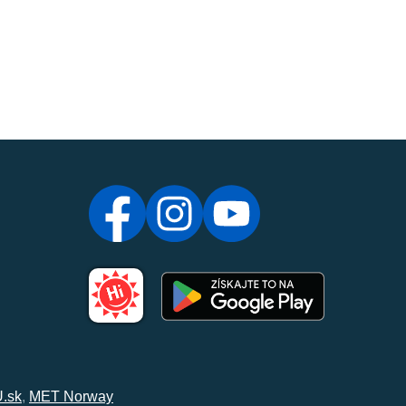
.sk
,
MET Norway