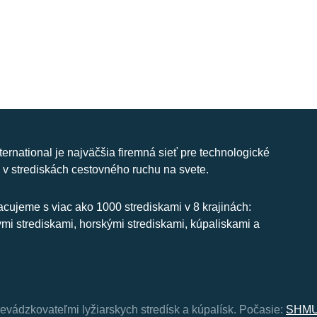
nternational je najväčšia firemná sieť pre technologické
 v strediskách cestovného ruchu na svete.
cujeme s viac ako 1000 strediskami v 8 krajinách:
ymi strediskami, horskými strediskami, kúpaliskami a
revádzkovateľmi lyžiarskych stredísk a kúpalísk.
Počasie:
SHMU