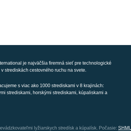
nternational je najväčšia firemná sieť pre technologické
 v strediskách cestovného ruchu na svete.
cujeme s viac ako 1000 strediskami v 8 krajinách:
ymi strediskami, horskými strediskami, kúpaliskami a
revádzkovateľmi lyžiarskych stredísk a kúpalísk.
Počasie:
SHMU