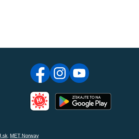
.sk
,
MET Norway