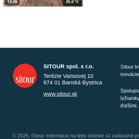
13:38
35,0 °C
SITOUR spol. s r.o.
Sitour I
inovácie
Terézie Vansovej 10
974 01 Banská Bystrica
Spolupra
www.sitour.sk
lyžiarsk
ďalšími.
© 2026, Sitour. Informácie na tejto stránke sú zadávané p