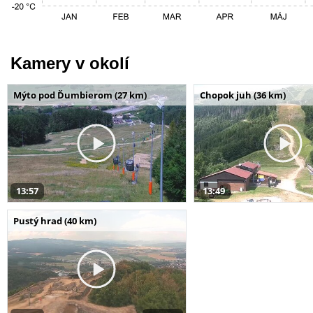
Kamery v okolí
Mýto pod Ďumbierom (27 km)
Chopok juh (36 km)
13:57
13:49
Pustý hrad (40 km)