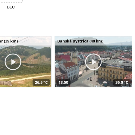
r (39 km)
Banská Bystrica (40 km)
26,5 °C
13:50
36,0 °C