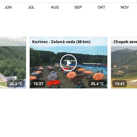
Kurinec - Zelená voda (38 km)
Chopok seve
30,2 °C
12:37
35,4 °C
13:41