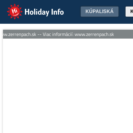
Holiday Info
KÚPALISKÁ
w.zerrenpach.sk -- Viac informácií: www.zerrenpach.sk