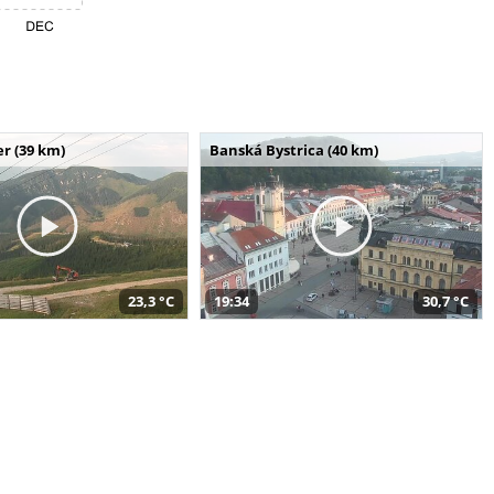
r (39 km)
Banská Bystrica (40 km)
23,3 °C
19:34
30,7 °C