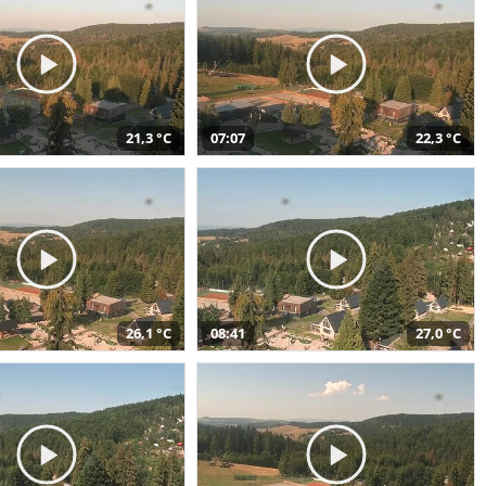
21,3 °C
07:07
22,3 °C
26,1 °C
08:41
27,0 °C