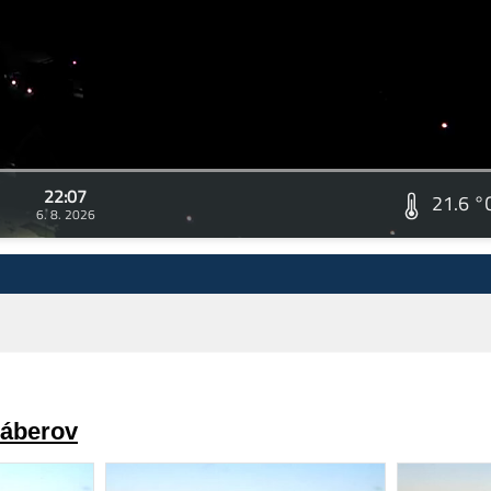
22:07
21.6 °
6. 8. 2026
záberov