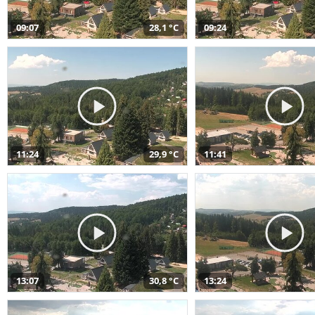
09:07
28,1 °C
09:24
11:24
29,9 °C
11:41
13:07
30,8 °C
13:24