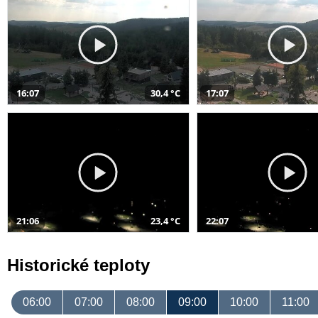
16:07
30,4 °C
17:07
21:06
23,4 °C
22:07
Historické teploty
06:00
07:00
08:00
09:00
10:00
11:00