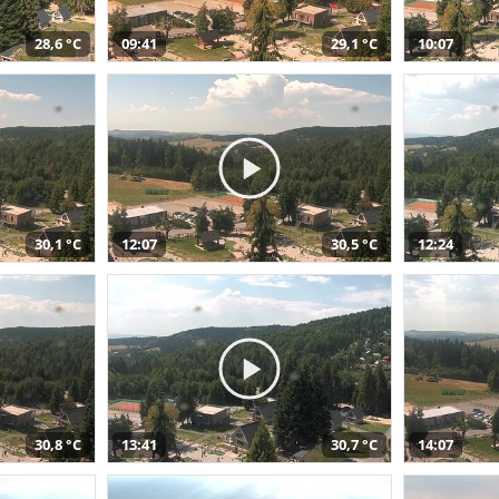
28,6 °C
09:41
29,1 °C
10:07
30,1 °C
12:07
30,5 °C
12:24
30,8 °C
13:41
30,7 °C
14:07