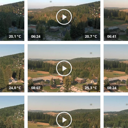
20,1 °C
06:24
20,7 °C
06:41
24,0 °C
08:07
25,3 °C
08:24