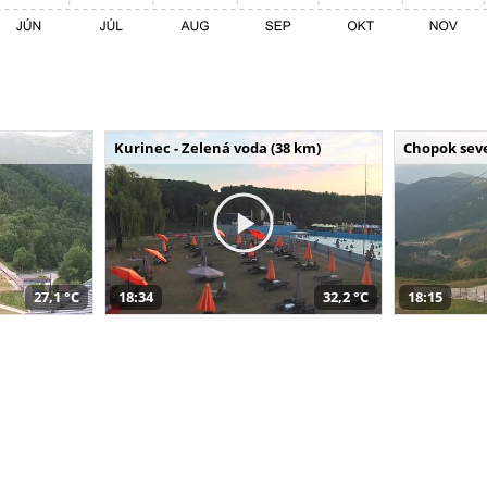
Kurinec - Zelená voda (38 km)
Chopok seve
27,1 °C
18:34
32,2 °C
18:15