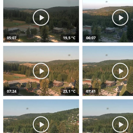
05:07
19,5 °C
06:07
07:24
23,1 °C
07:41