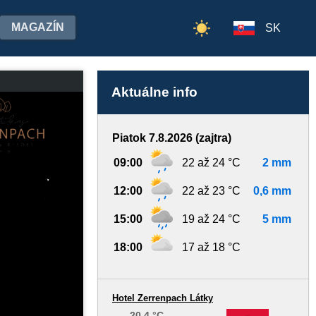
MAGAZÍN
SK
Aktuálne info
Piatok 7.8.2026 (zajtra)
09:00
22 až 24 °C
2 mm
12:00
22 až 23 °C
0,6 mm
15:00
19 až 24 °C
5 mm
18:00
17 až 18 °C
Hotel Zerrenpach Látky
20,4 °C
-