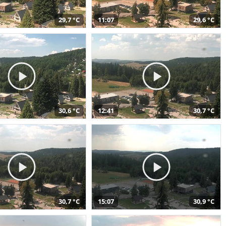
29,7 °C
11:07
29,6 °C
30,6 °C
12:41
30,7 °C
30,7 °C
15:07
30,9 °C