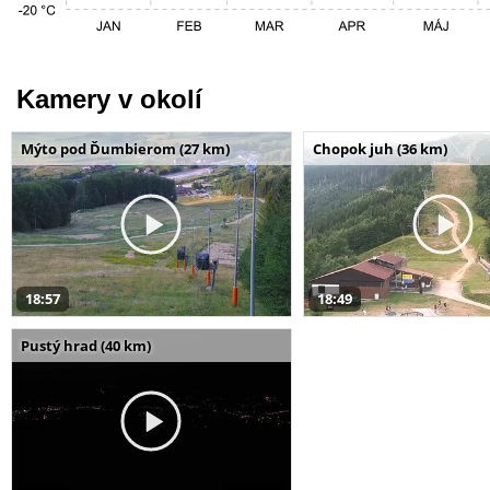
Kamery v okolí
Mýto pod Ďumbierom (27 km)
Chopok juh (36 km)
18:57
18:49
Pustý hrad (40 km)