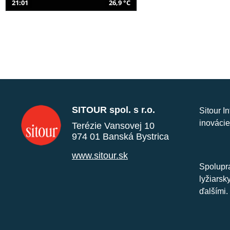
21:01
26,9 °C
SITOUR spol. s r.o.
Sitour I
inovácie
Terézie Vansovej 10
974 01 Banská Bystrica
www.sitour.sk
Spolupra
lyžiarsk
ďalšími.