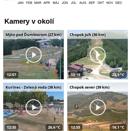
Kamery v okolí
Mýto pod Ďumbierom (27 km)
Chopok juh (36 km)
12:57
13:19
23,1 °C
Kurinec - Zelená voda (38 km)
Chopok sever (39 km)
12:35
26,6 °C
12:55
18,1 °C