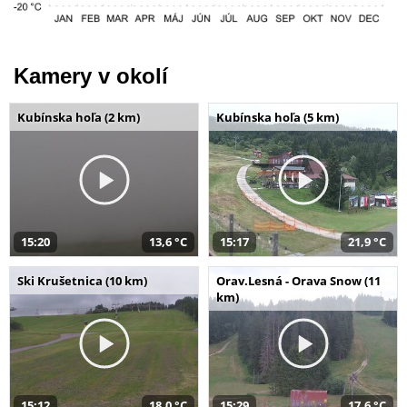
Kamery v okolí
Kubínska hoľa (2 km)
Kubínska hoľa (5 km)
15:20
13,6 °C
15:17
21,9 °C
Ski Krušetnica (10 km)
Orav.Lesná - Orava Snow (11
km)
15:12
18,0 °C
15:29
17,6 °C