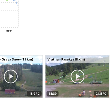
- Orava Snow (11 km)
Vrátna - Paseky (18 km)
18,9 °C
14:39
24,5 °C