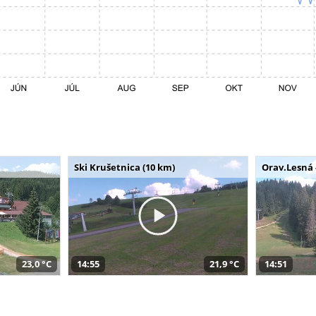
Ski Krušetnica (10 km)
Orav.Lesná 
23,0 °C
14:55
21,9 °C
14:51