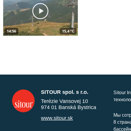
14:56
15,4 °C
SITOUR spol. s r.o.
Sitour I
техноло
Terézie Vansovej 10
974 01 Banská Bystrica
Мы сотр
www.sitour.sk
8 стран
бассейн