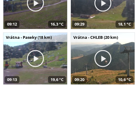
09:12
16,3 °C
09:29
18,1 °C
Vrátna - Paseky (18 km)
Vrátna - CHLEB (20 km)
09:13
19,6 °C
09:20
10,6 °C