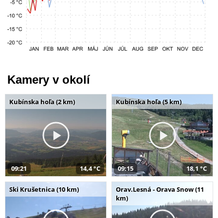
Kamery v okolí
Kubínska hoľa (2 km)
Kubínska hoľa (5 km)
09:21
14,4 °C
09:15
18,1 °C
Ski Krušetnica (10 km)
Orav.Lesná - Orava Snow (11
km)