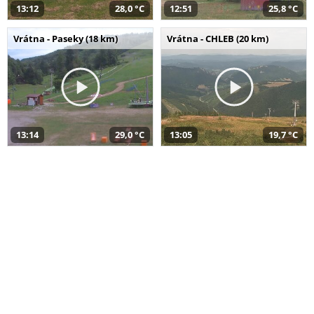
13:12
28,0 °C
12:51
25,8 °C
Vrátna - Paseky (18 km)
Vrátna - CHLEB (20 km)
13:14
29,0 °C
13:05
19,7 °C