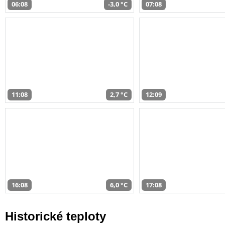
06:08
-3,0 °C
07:08
11:08
2,7 °C
12:09
16:08
6,0 °C
17:08
Historické teploty