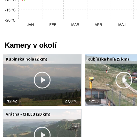
Kamery v okolí
Kubínska hoľa (2 km)
Kubínska hoľa (5 km)
12:42
27,8 °C
12:53
Vrátna - CHLEB (20 km)