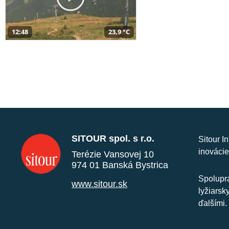
12:48
23,9 °C
SITOUR spol. s r.o.
Sitour I
inovácie
Terézie Vansovej 10
974 01 Banská Bystrica
Spolupra
www.sitour.sk
lyžiarsk
ďalšími.