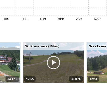
Ski Krušetnica (10 km)
Orav.Lesná 
34,4 °C
12:55
33,0 °C
12:51