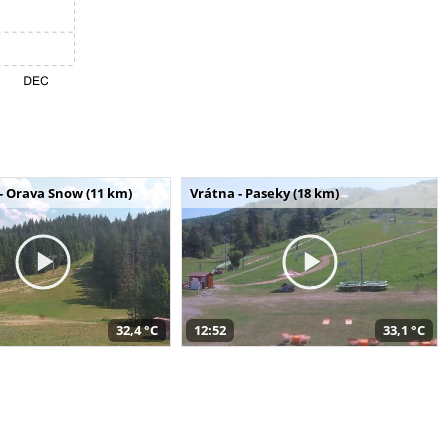
- Orava Snow (11 km)
Vrátna - Paseky (18 km)
32,4 °C
12:52
33,1 °C