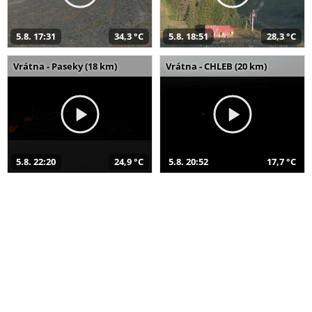
5.8. 17:31
34,3 °C
5.8. 18:51
28,3 °C
Vrátna - Paseky (18 km)
Vrátna - CHLEB (20 km)
5.8. 22:20
24,9 °C
5.8. 20:52
17,7 °C