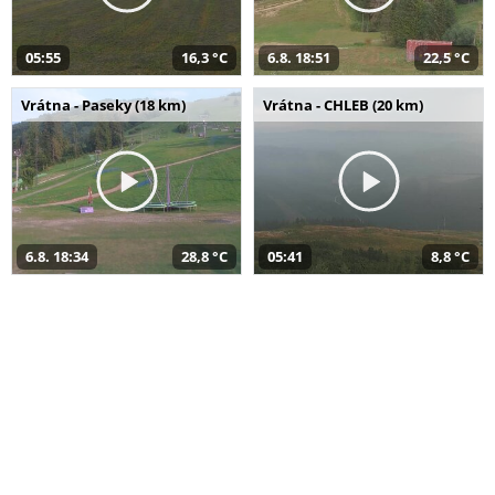
05:55
16,3 °C
6.8. 18:51
22,5 °C
Vrátna - Paseky (18 km)
Vrátna - CHLEB (20 km)
6.8. 18:34
28,8 °C
05:41
8,8 °C