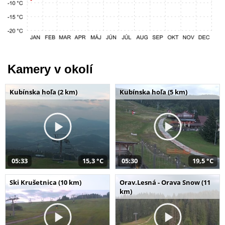
Kamery v okolí
Kubínska hoľa (2 km)
Kubínska hoľa (5 km)
05:33
15,3 °C
05:30
19,5 °C
Ski Krušetnica (10 km)
Orav.Lesná - Orava Snow (11
km)