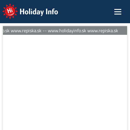
Holiday Info
o.sk www.repiska.sk -- www.holidayinfo.sk www.repiska.sk