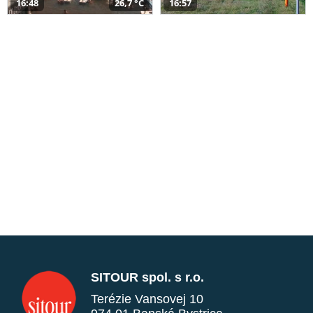
16:48
26,7 °C
16:57
SITOUR spol. s r.o.
Terézie Vansovej 10