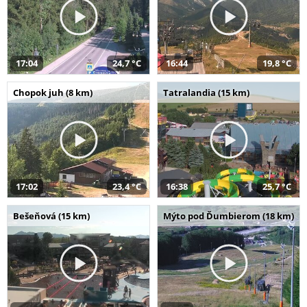
17:04
24,7 °C
16:44
19,8 °C
Chopok juh (8 km)
Tatralandia (15 km)
17:02
23,4 °C
16:38
25,7 °C
Bešeňová (15 km)
Mýto pod Ďumbierom (18 km)