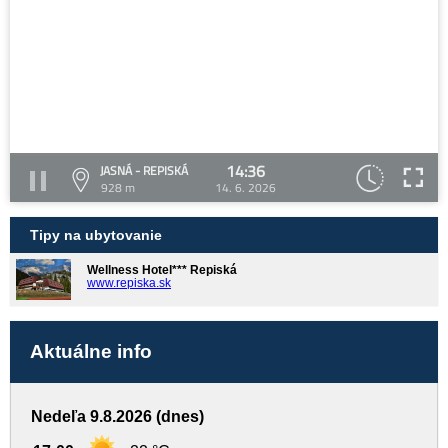
14:36
JASNÁ - REPISKÁ
928 m
14. 6. 2026
Tipy na ubytovanie
Wellness Hotel*** Repiská
www.repiska.sk
Aktuálne info
Nedeľa 9.8.2026 (dnes)