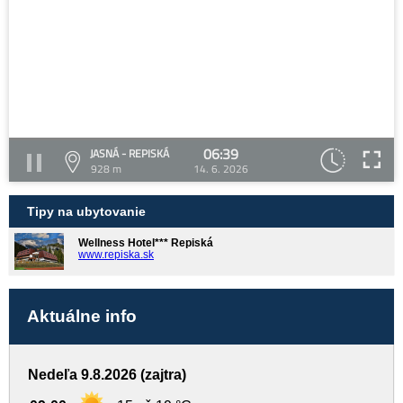
06:39
JASNÁ - REPISKÁ
928 m
14. 6. 2026
Tipy na ubytovanie
Wellness Hotel*** Repiská
www.repiska.sk
Aktuálne info
Nedeľa 9.8.2026 (zajtra)