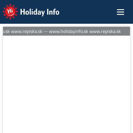
Holiday Info
o.sk www.repiska.sk -- www.holidayinfo.sk www.repiska.sk