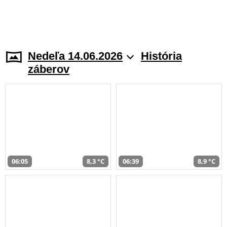
Nedeľa 14.06.2026
História
záberov
06:05
8,3 °C
06:39
8,9 °C