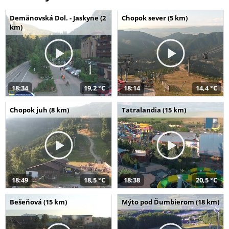
Demänovská Dol. - Jaskyne (2
Chopok sever (5 km)
km)
18:34
19,2 °C
18:14
14,4 °C
Chopok juh (8 km)
Tatralandia (15 km)
18:49
18,5 °C
18:38
20,5 °C
Bešeňová (15 km)
Mýto pod Ďumbierom (18 km)