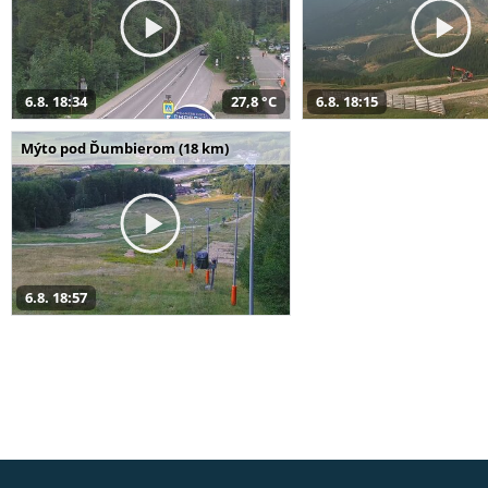
6.8. 18:34
27,8 °C
6.8. 18:15
Mýto pod Ďumbierom (18 km)
6.8. 18:57