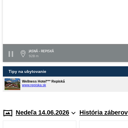
JASNÁ - REPISKÁ
928 m
Tipy na ubytovanie
Wellness Hotel*** Repiská
www.repiska.sk
Nedeľa 14.06.2026
História záberov