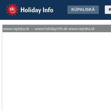
Holiday Info
KÚPALISKÁ
www.repiska.sk -- www.holidayinfo.sk www.repiska.sk