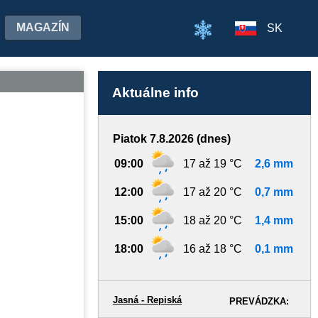
MAGAZÍN
SK
Aktuálne info
Piatok 7.8.2026 (dnes)
09:00
17 až 19 °C
2,6 mm
12:00
17 až 20 °C
0,7 mm
15:00
18 až 20 °C
1,4 mm
18:00
16 až 18 °C
0,1 mm
Jasná - Repiská
PREVÁDZKA: