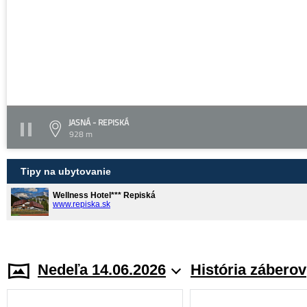
JASNÁ - REPISKÁ
928 m
Tipy na ubytovanie
Wellness Hotel*** Repiská
www.repiska.sk
Nedeľa 14.06.2026
História záberov