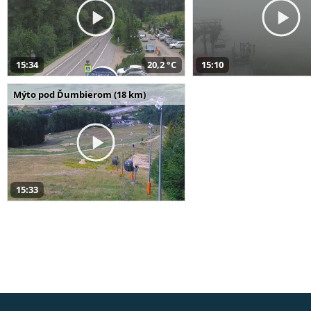
15:34
20,2 °C
15:10
Mýto pod Ďumbierom (18 km)
15:33