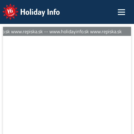
Holiday Info
o.sk www.repiska.sk -- www.holidayinfo.sk www.repiska.sk