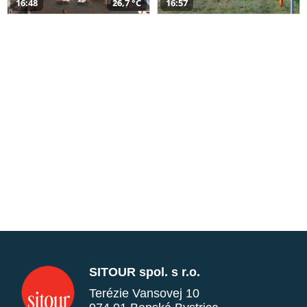
16:48
26,7 °C
16:57
SITOUR spol. s r.o.
Terézie Vansovej 10