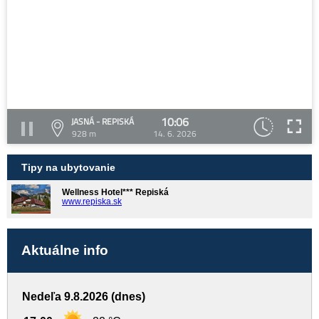
10:06
JASNÁ - REPISKÁ
928 m
14. 6. 2026
Tipy na ubytovanie
Wellness Hotel*** Repiská
www.repiska.sk
Aktuálne info
Nedeľa 9.8.2026 (dnes)