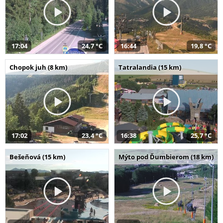
17:04
24,7 °C
16:44
19,8 °C
Chopok juh (8 km)
Tatralandia (15 km)
17:02
23,4 °C
16:38
25,7 °C
Bešeňová (15 km)
Mýto pod Ďumbierom (18 km)