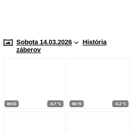
Sobota 14.03.2026
História
záberov
06:02
-0,7 °C
06:19
-0,2 °C