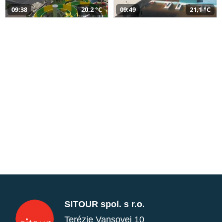
09:38
20,2 °C
09:49
21,1 °C
SITOUR spol. s r.o.
Terézie Vansovej 10