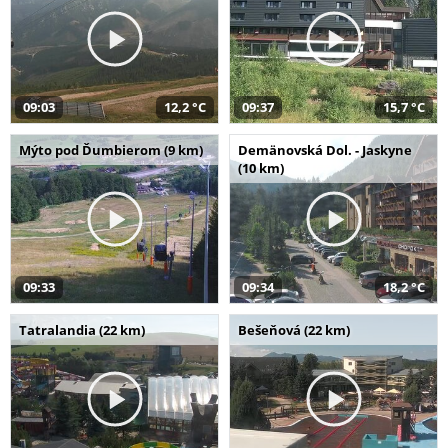
09:03
12,2 °C
09:37
15,7 °C
Mýto pod Ďumbierom (9 km)
Demänovská Dol. - Jaskyne
(10 km)
09:33
09:34
18,2 °C
Tatralandia (22 km)
Bešeňová (22 km)