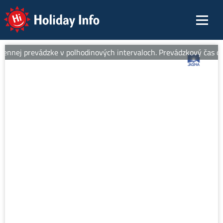
Holiday Info
nnej prevádzke v polhodinových intervaloch. Prevádzkový čas od 8