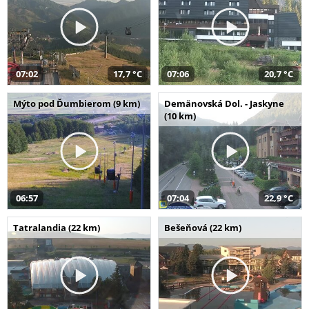
07:02
17,7 °C
07:06
20,7 °C
Mýto pod Ďumbierom (9 km)
Demänovská Dol. - Jaskyne
(10 km)
06:57
07:04
22,9 °C
Tatralandia (22 km)
Bešeňová (22 km)