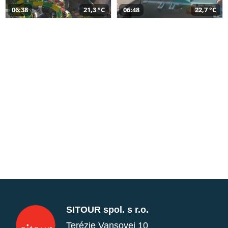
06:38
21,3 °C
06:48
22,7 °C
SITOUR spol. s r.o.
Terézie Vansovej 10