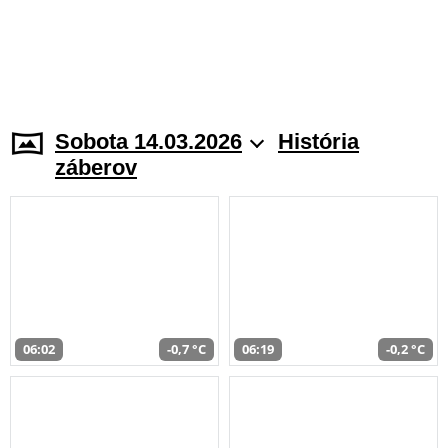
Sobota 14.03.2026
História
záberov
06:02
-0,7 °C
06:19
-0,2 °C