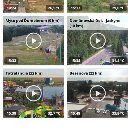
14:24
26,5 °C
15:37
29,0 °C
Mýto pod Ďumbierom (9 km)
Demänovská Dol. - Jaskyne
(10 km)
15:33
15:34
31,4 °C
Tatralandia (22 km)
Bešeňová (22 km)
15:38
32,7 °C
15:48
33,8 °C