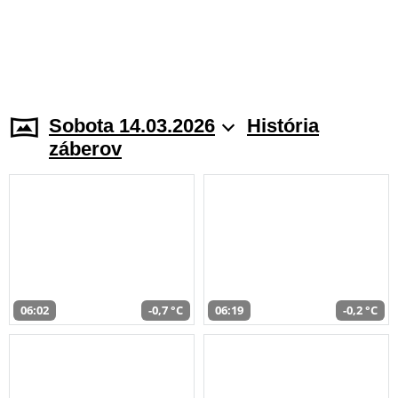
Sobota 14.03.2026
História
záberov
06:02
-0,7 °C
06:19
-0,2 °C