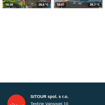
18:38
28,8 °C
18:47
29,7 °C
SITOUR spol. s r.o.
Terézie Vansovej 10