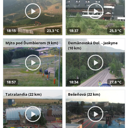
18:15
23,3 °C
18:37
25,3 °C
Mýto pod Ďumbierom (9 km)
Demänovská Dol. - Jaskyne
(10 km)
18:57
18:34
27,8 °C
Tatralandia (22 km)
Bešeňová (22 km)