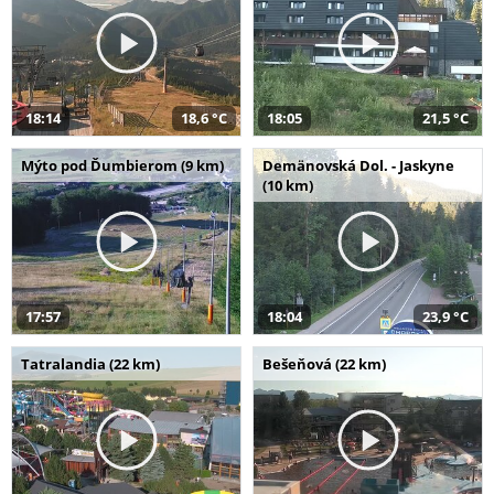
18:14
18,6 °C
18:05
21,5 °C
Mýto pod Ďumbierom (9 km)
Demänovská Dol. - Jaskyne
(10 km)
17:57
18:04
23,9 °C
Tatralandia (22 km)
Bešeňová (22 km)