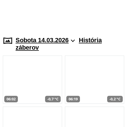
Sobota 14.03.2026
História
záberov
06:02
-0,7 °C
06:19
-0,2 °C