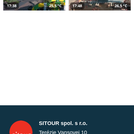
17:38
25,5 °C
17:48
26,5 °C
SITOUR spol. s r.o.
Terézie Vansovej 10