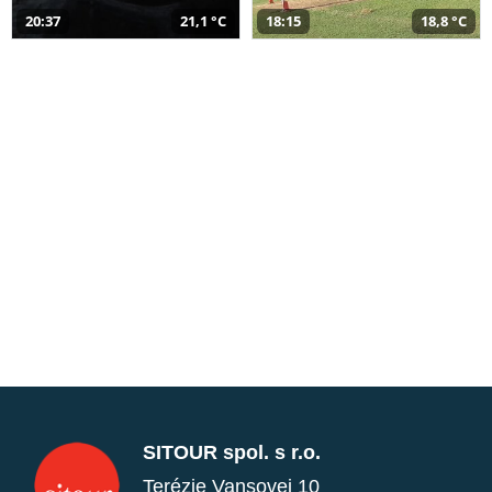
20:37
21,1 °C
18:15
18,8 °C
SITOUR spol. s r.o.
Terézie Vansovej 10