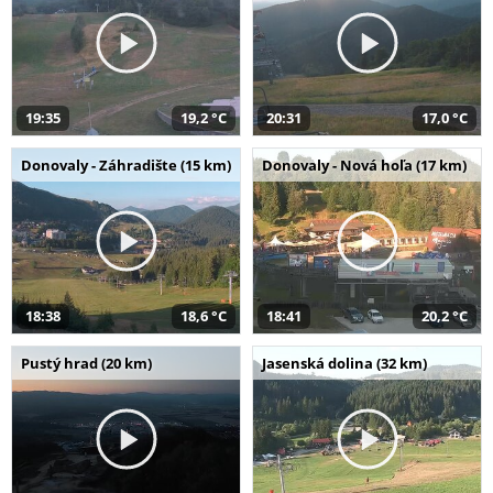
19:35
19,2 °C
20:31
17,0 °C
Donovaly - Záhradište (15 km)
Donovaly - Nová hoľa (17 km)
18:38
18,6 °C
18:41
20,2 °C
Pustý hrad (20 km)
Jasenská dolina (32 km)