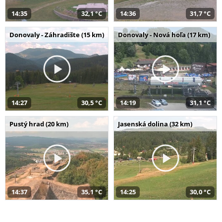
14:35
32,1 °C
14:36
31,7 °C
Donovaly - Záhradište (15 km)
Donovaly - Nová hoľa (17 km)
14:27
30,5 °C
14:19
31,1 °C
Pustý hrad (20 km)
Jasenská dolina (32 km)
14:37
35,1 °C
14:25
30,0 °C