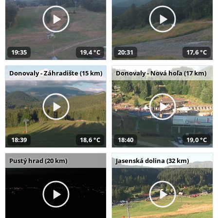
19:35
19,4 °C
20:31
17,6 °C
Donovaly - Záhradište (15 km)
Donovaly - Nová hoľa (17 km)
18:39
18,6 °C
18:40
19,0 °C
Pustý hrad (20 km)
Jasenská dolina (32 km)