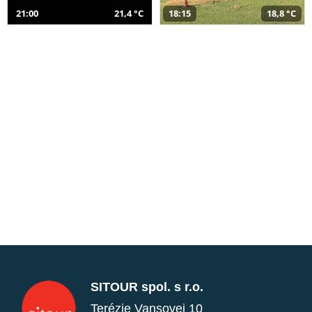
21:00
21,4 °C
18:15
18,8 °C
SITOUR spol. s r.o.
Terézie Vansovej 10