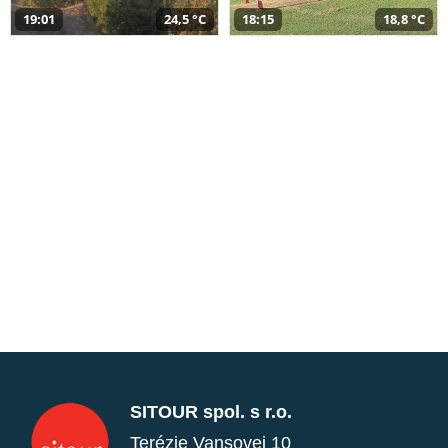
19:01
24,5 °C
18:15
18,8 °C
SITOUR spol. s r.o.
Terézie Vansovej 10