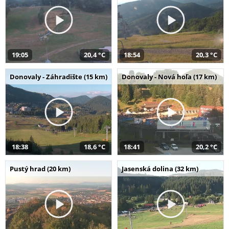
19:05
20,4 °C
18:54
20,3 °C
Donovaly - Záhradište (15 km)
Donovaly - Nová hoľa (17 km)
18:38
18,6 °C
18:41
20,2 °C
Pustý hrad (20 km)
Jasenská dolina (32 km)