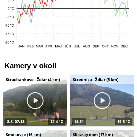
Kamery v okolí
Strachankovo - Ždiar (4 km)
Strednica - Ždiar (5 km)
8.8. 07:13
12,4 °C
14:31
19,3 °C
Smokovce (16 km)
Sliezsky dom (17 km)