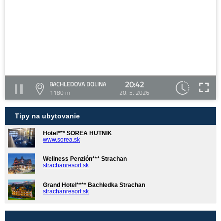
20:42
BACHLEDOVA DOLINA
1180 m
20. 5. 2026
Tipy na ubytovanie
Hotel*** SOREA HUTNÍK
www.sorea.sk
Wellness Penzión*** Strachan
strachanresort.sk
Grand Hotel**** Bachledka Strachan
strachanresort.sk