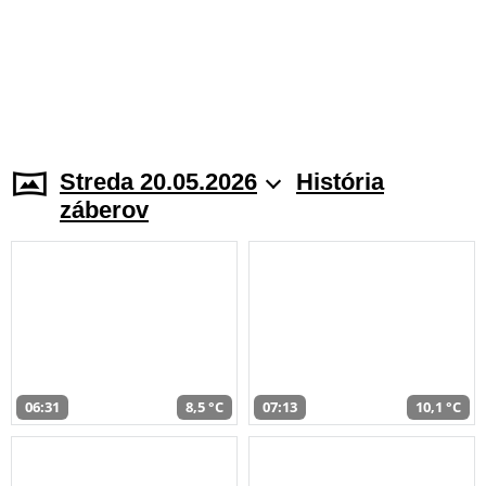
Streda 20.05.2026
História
záberov
06:31
8,5 °C
07:13
10,1 °C