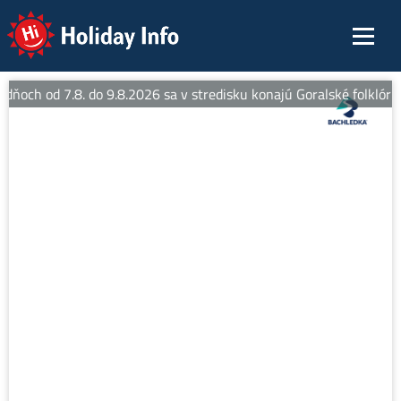
Holiday Info
 dňoch od 7.8. do 9.8.2026 sa v stredisku konajú Goralské folklórne