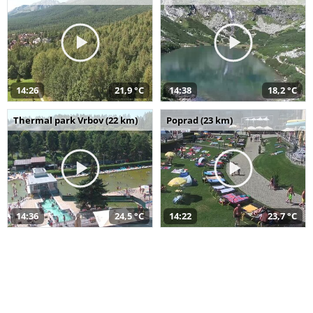
14:26
21,9 °C
14:38
18,2 °C
Thermal park Vrbov (22 km)
Poprad (23 km)
14:36
24,5 °C
14:22
23,7 °C