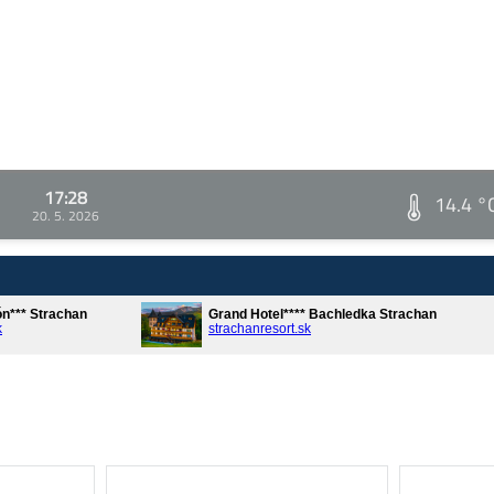
17:28
14.4 °
20. 5. 2026
ón*** Strachan
Grand Hotel**** Bachledka Strachan
k
strachanresort.sk