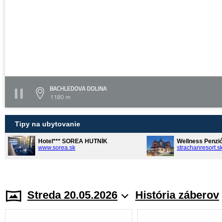
BACHLEDOVA DOLINA
1180 m
Tipy na ubytovanie
Hotel*** SOREA HUTNÍK
Wellness Penzi
www.sorea.sk
strachanresort.s
Streda 20.05.2026
História záberov