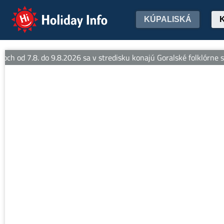
Holiday Info
KÚPALISKÁ
ch od 7.8. do 9.8.2026 sa v stredisku konajú Goralské folklórne slá