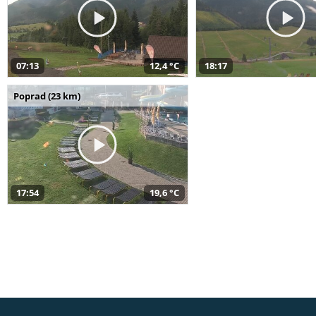
07:13
12,4 °C
18:17
Poprad (23 km)
17:54
19,6 °C