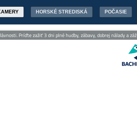
KAMERY
HORSKÉ STREDISKÁ
POČASIE
vnosti. Príďte zažiť 3 dni plné hudby, zábavy, dobrej nálady a záži