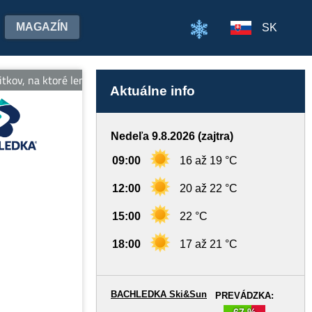
MAGAZÍN
SK
tkov, na ktoré len tak nezabudnete! Tešíme sa na stretnutie! Viac 
Aktuálne info
Nedeľa 9.8.2026 (zajtra)
09:00
16 až 19 °C
12:00
20 až 22 °C
15:00
22 °C
18:00
17 až 21 °C
BACHLEDKA Ski&Sun
PREVÁDZKA:
67 %