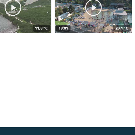
11,8 °C
18:01
20,1 °C