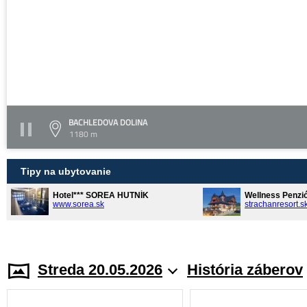
BACHLEDOVA DOLINA
1180 m
Tipy na ubytovanie
Hotel*** SOREA HUTNÍK
Wellness Penzi
www.sorea.sk
strachanresort.s
Streda 20.05.2026
História záberov