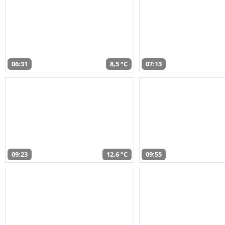
06:31
8,5 °C
07:13
09:23
12,6 °C
09:55