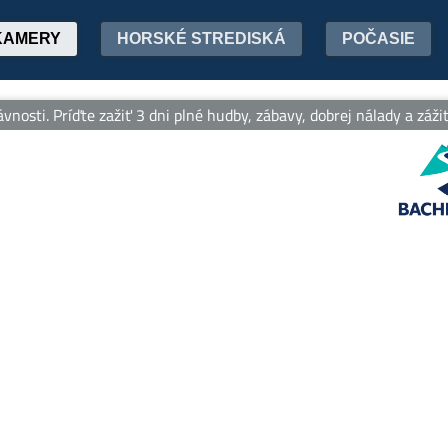
KAMERY
HORSKÉ STREDISKÁ
POČASIE
vnosti. Príďte zažiť 3 dni plné hudby, zábavy, dobrej nálady a záži