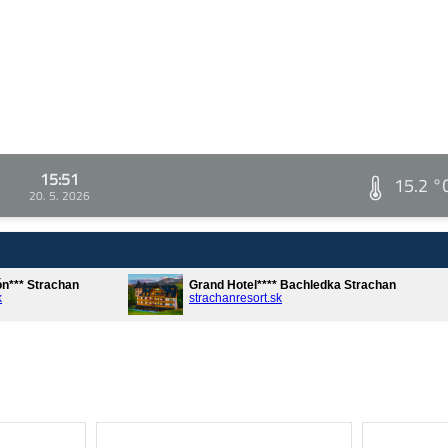
15:51
15.2 °
20. 5. 2026
ón*** Strachan
Grand Hotel**** Bachledka Strachan
k
strachanresort.sk