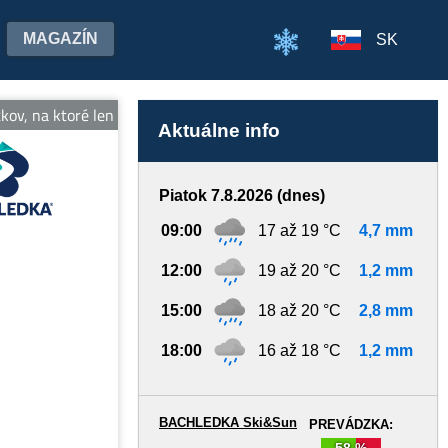
MAGAZÍN
SK
tkov, na ktoré len tak nezabudnete! Tešíme sa na stretnutie! Viac i
Aktuálne info
Piatok 7.8.2026 (dnes)
09:00
17 až 19 °C
4,7 mm
12:00
19 až 20 °C
1,2 mm
15:00
18 až 20 °C
2,8 mm
18:00
16 až 18 °C
1,2 mm
BACHLEDKA Ski&Sun
PREVÁDZKA:
58 %