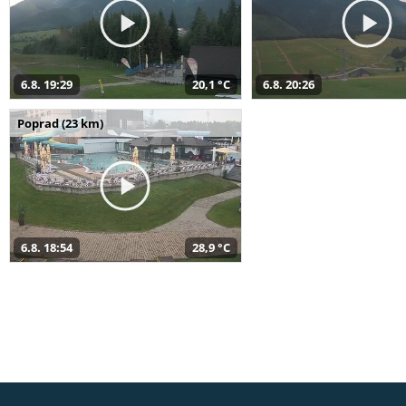
6.8. 19:29
20,1 °C
6.8. 20:26
Poprad (23 km)
6.8. 18:54
28,9 °C