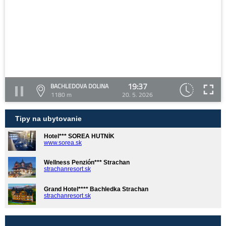
19:37
BACHLEDOVA DOLINA
1180 m
20. 5. 2026
Tipy na ubytovanie
Hotel*** SOREA HUTNÍK
www.sorea.sk
Wellness Penzión*** Strachan
strachanresort.sk
Grand Hotel**** Bachledka Strachan
strachanresort.sk