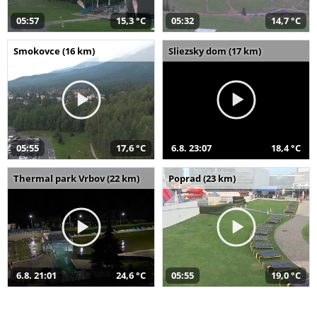
05:57
15,3 °C
05:32
14,7 °C
Smokovce (16 km)
Sliezsky dom (17 km)
05:55
17,6 °C
6.8. 23:07
18,4 °C
Thermal park Vrbov (22 km)
Poprad (23 km)
6.8. 21:01
24,6 °C
05:55
19,0 °C