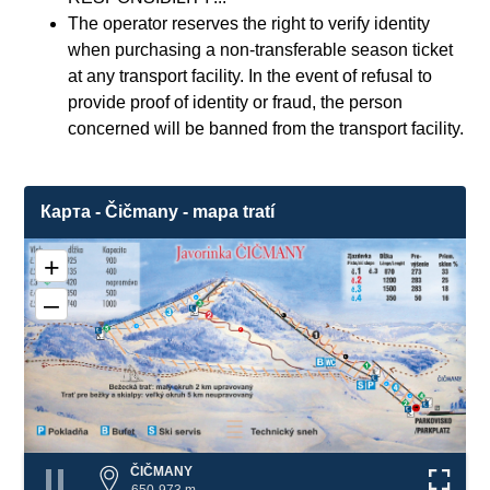
The operator reserves the right to verify identity
when purchasing a non-transferable season ticket
at any transport facility. In the event of refusal to
provide proof of identity or fraud, the person
concerned will be banned from the transport facility.
Карта - Čičmany - mapa tratí
+
–
3
❌
1
3
❌
2
1
❌
4
4
❌
❌
ČIČMANY
650-973 m