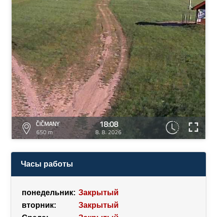
18:08
ČIČMANY
650 m
8. 8. 2026
Часы работы
понедельник:
Закрытый
вторник:
Закрытый