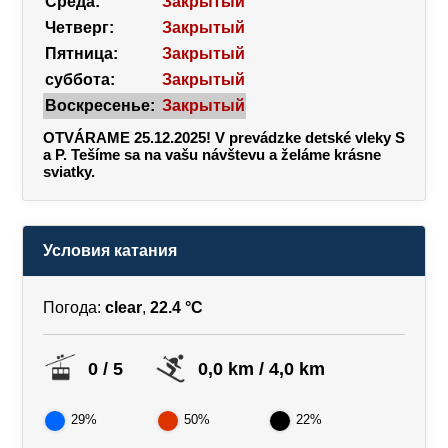
Среда:
Закрытый
Четверг:
Закрытый
Пятница:
Закрытый
суббота:
Закрытый
Воскресенье:
Закрытый
OTVÁRAME 25.12.2025! V prevádzke detské vleky S
a P. Tešíme sa na vašu návštevu a želáme krásne
sviatky.
Условия катания
Погода:
clear
,
22.4 °C
0 / 5
0,0 km / 4,0 km
29%
50%
22%