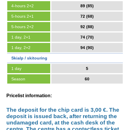
4-hours 2+2
89 (85)
5-hours 2+1
72 (68)
5-hours 2+2
92 (88)
1 day, 2+1
74 (70)
1 day, 2+2
94 (90)
Skialp / skitouring
1 day
5
Season
60
Pricelist information:
The deposit for the chip card is 3,00 €. The
deposit is issued back, after returning the
undamaged card, at the cash desk of the
centre. The centre has a contactless ticket