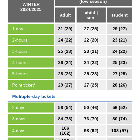
(low season)
WINTER
2024/2025
child |
adult
student
sen.
1 day
31 (29)
27 (25)
29 (27)
2-hours
24 (22)
22 (20)
23 (21)
3-hours
25 (23)
23 (21)
24 (22)
4-hours
26 (24)
24 (22)
25 (23)
5-hours
28 (26)
25 (23)
27 (25)
Point ticket*
29 (27)
27 (25)
28 (26)
Mulitiple-day tickets
2 days
58 (54)
50 (46)
56 (52)
3 days
84 (78)
76 (70)
80 (74)
106
4 days
98 (92)
103 (97)
(102)