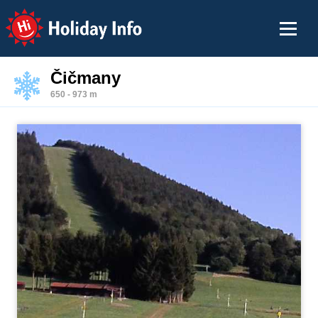
Holiday Info
Čičmany
650 - 973 m