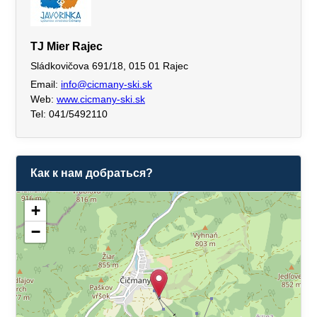
TJ Mier Rajec
Sládkovičova 691/18, 015 01 Rajec
Email:
info@cicmany-ski.sk
Web:
www.cicmany-ski.sk
Tel: 041/5492110
Как к нам добраться?
+
−