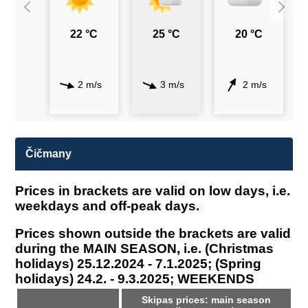
22 °C
25 °C
20 °C
2 m/s
3 m/s
2 m/s
Čičmany
Prices in brackets are valid on low days, i.e.
weekdays and off-peak days.
Prices shown outside the brackets are valid
during the MAIN SEASON, i.e. (Christmas
holidays) 25.12.2024 - 7.1.2025; (Spring
holidays) 24.2. - 9.3.2025; WEEKENDS
Skipas prices: main season