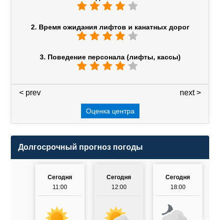
2. Время ожидания лифтов и канатных дорог
3. Поведение персонала (лифты, кассы)
< prev
3 / 7
next >
Оценка центра
Долгосрочный прогноз погоды
Сегодня
Сегодня
Сегодня
11:00
12:00
18:00