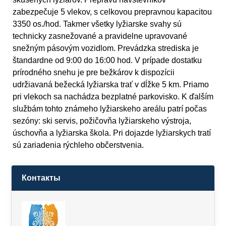
zabezpečuje 5 vlekov, s celkovou prepravnou kapacitou
3350 os./hod. Takmer všetky lyžiarske svahy sú
technicky zasnežované a pravidelne upravované
snežným pásovým vozidlom. Prevádzka strediska je
štandardne od 9:00 do 16:00 hod. V prípade dostatku
prírodného snehu je pre bežkárov k dispozícii
udržiavaná bežecká lyžiarska trať v dĺžke 5 km. Priamo
pri vlekoch sa nachádza bezplatné parkovisko. K ďalším
službám tohto známeho lyžiarskeho areálu patrí počas
sezóny: ski servis, požičovňa lyžiarskeho výstroja,
úschovňa a lyžiarska škola. Pri dojazde lyžiarskych tratí
sú zariadenia rýchleho občerstvenia.
Контакты