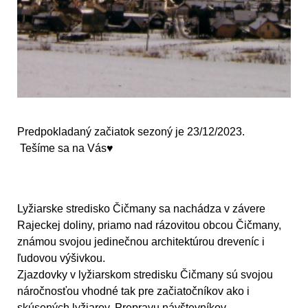
Predpokladaný začiatok sezoný je 23/12/2023.
Tešíme sa na Vás♥
Lyžiarske stredisko Čičmany sa nachádza v závere
Rajeckej doliny, priamo nad rázovitou obcou Čičmany,
známou svojou jedinečnou architektúrou dreveníc i
ľudovou výšivkou.
Zjazdovky v lyžiarskom stredisku Čičmany sú svojou
náročnosťou vhodné tak pre začiatočníkov ako i
skúsených lyžiarov. Prepravu návštevníkov