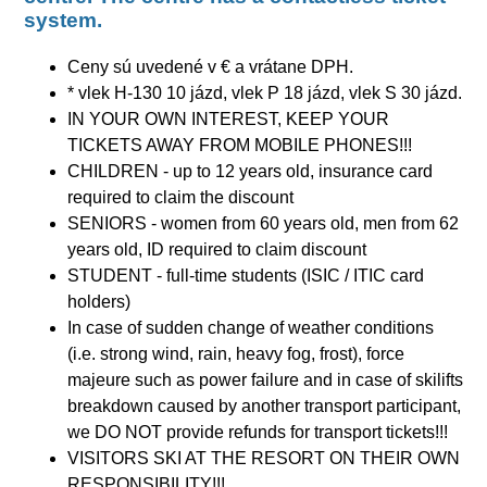
system.
Ceny sú uvedené v € a vrátane DPH.
* vlek H-130 10 jázd, vlek P 18 jázd, vlek S 30 jázd.
IN YOUR OWN INTEREST, KEEP YOUR
TICKETS AWAY FROM MOBILE PHONES!!!
CHILDREN - up to 12 years old, insurance card
required to claim the discount
SENIORS - women from 60 years old, men from 62
years old, ID required to claim discount
STUDENT - full-time students (ISIC / ITIC card
holders)
In case of sudden change of weather conditions
(i.e. strong wind, rain, heavy fog, frost), force
majeure such as power failure and in case of skilifts
breakdown caused by another transport participant,
we DO NOT provide refunds for transport tickets!!!
VISITORS SKI AT THE RESORT ON THEIR OWN
RESPONSIBILITY!!!