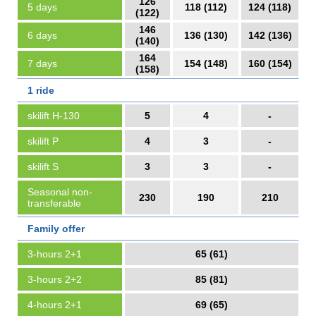
126
5 days
118 (112)
124 (118)
(122)
146
6 days
136 (130)
142 (136)
(140)
164
7 days
154 (148)
160 (154)
(158)
1 ride
skilift H-130
5
4
-
skilift P
4
3
-
skilift S
3
3
-
Seasonal non-
230
190
210
transferable
Family offer
3-hours 2+1
65 (61)
3-hours 2+2
85 (81)
4-hours 2+1
69 (65)