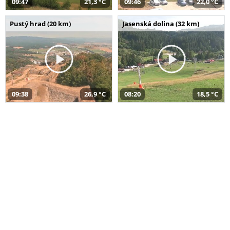
09:47
21,3 °C
09:46
22,0 °C
Pustý hrad (20 km)
Jasenská dolina (32 km)
09:38
26,9 °C
08:20
18,5 °C