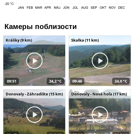
Камеры поблизости
Králiky (9 km)
Skalka (11 km)
09:51
24,2 °C
09:46
24,0 °C
Donovaly - Záhradište (15 km)
Donovaly - Nová hoľa (17 km)