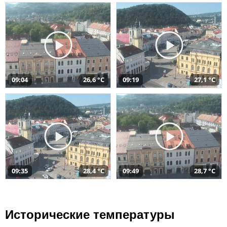
09:04
26,6 °C
09:19
27,1 °C
09:35
28,4 °C
09:49
28,7 °C
Исторические температуры