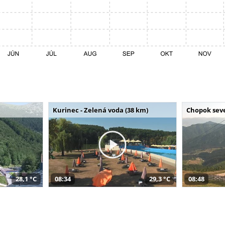
Kurinec - Zelená voda (38 km)
Chopok seve
28,1 °C
08:34
29,3 °C
08:48