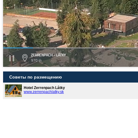
ZERRENPACH - LÁTKY
970 m
Советы по размещению
Hotel Zerrenpach Látky
www.zerrenpachlatky.sk