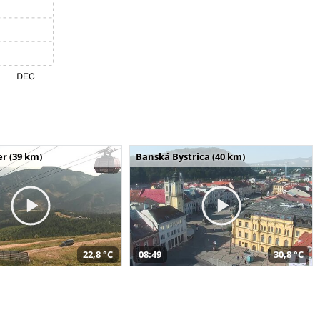
r (39 km)
Banská Bystrica (40 km)
22,8 °C
08:49
30,8 °C