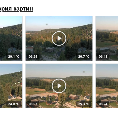
ория картин
20,1 °C
06:24
20,7 °C
06:41
24,0 °C
08:07
25,3 °C
08:24