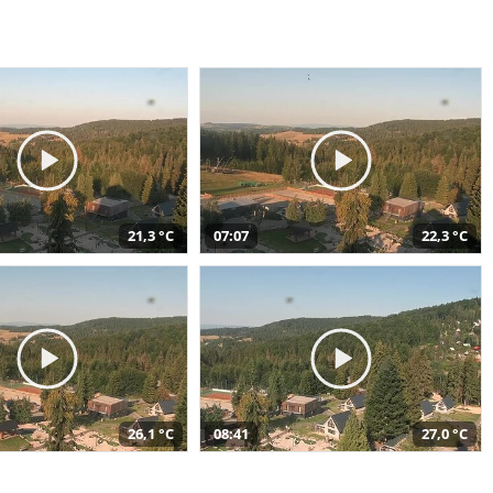
21,3 °C
07:07
22,3 °C
26,1 °C
08:41
27,0 °C