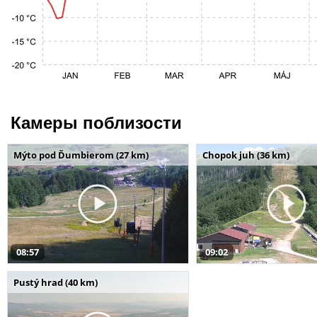
Камеры поблизости
Mýto pod Ďumbierom (27 km)
Chopok juh (36 km)
08:57
09:02
Pustý hrad (40 km)