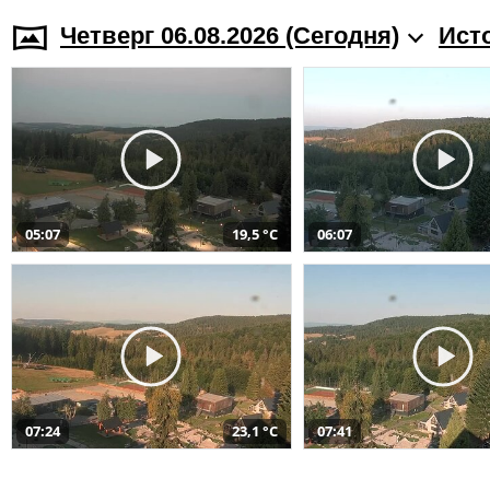
Четверг 06.08.2026 (Cегодня)
Ист
05:07
19,5 °C
06:07
07:24
23,1 °C
07:41