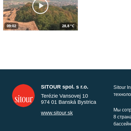
09:02
28,8 °C
SITOUR spol. s r.o.
Sitour I
техноло
Terézie Vansovej 10
974 01 Banská Bystrica
Мы сотр
www.sitour.sk
8 стран
бассейн