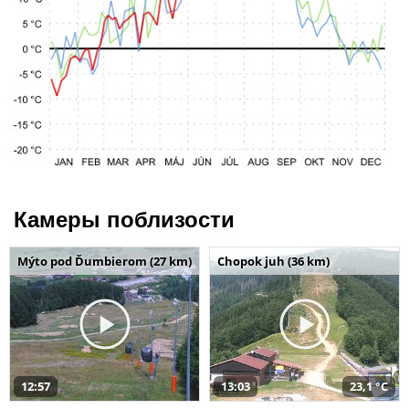
Камеры поблизости
Mýto pod Ďumbierom (27 km)
Chopok juh (36 km)
12:57
13:03
23,1 °C