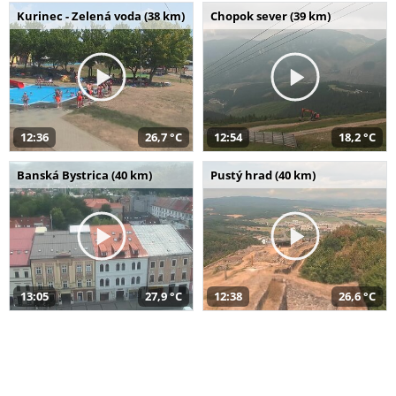
Kurinec - Zelená voda (38 km)
Chopok sever (39 km)
12:36
26,7 °C
12:54
18,2 °C
Banská Bystrica (40 km)
Pustý hrad (40 km)
13:05
27,9 °C
12:38
26,6 °C