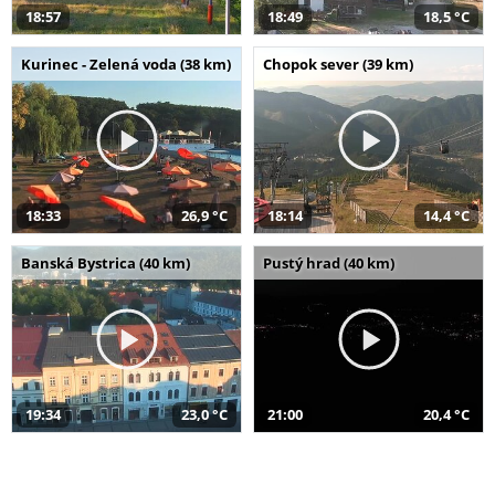
18:57
18:49
18,5 °C
Kurinec - Zelená voda (38 km)
Chopok sever (39 km)
18:33
26,9 °C
18:14
14,4 °C
Banská Bystrica (40 km)
Pustý hrad (40 km)
19:34
23,0 °C
21:00
20,4 °C