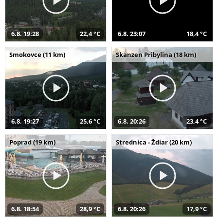
6.8. 19:28
22,4 °C
6.8. 23:07
18,4 °C
Smokovce (11 km)
Skanzen Pribylina (18 km)
6.8. 19:27
25,6 °C
6.8. 20:26
23,4 °C
Poprad (19 km)
Strednica - Ždiar (20 km)
6.8. 18:54
28,9 °C
6.8. 20:26
17,9 °C