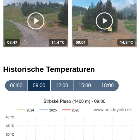
08:47
14,4 °C
09:01
14,8 °C
Historische Temperaturen
06:00
09:00
12:00
15:00
18:00