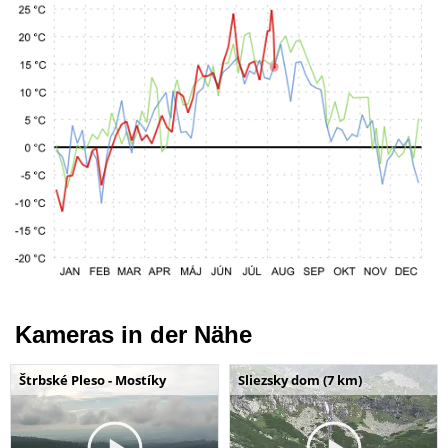
Kameras in der Nähe
Štrbské Pleso - Mostíky
Sliezsky dom (7 km)