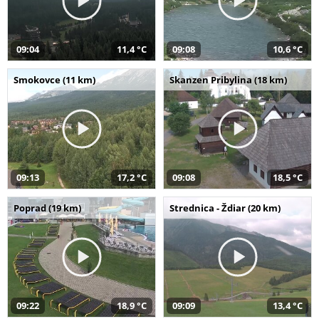
09:04
11,4 °C
09:08
10,6 °C
Smokovce (11 km)
Skanzen Pribylina (18 km)
09:13
17,2 °C
09:08
18,5 °C
Poprad (19 km)
Strednica - Ždiar (20 km)
09:22
18,9 °C
09:09
13,4 °C