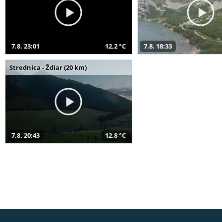
7.8. 23:01
12,2 °C
7.8. 18:33
Strednica - Ždiar (20 km)
7.8. 20:43
12,8 °C