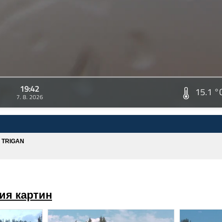
19:42
15.1 °
7. 8. 2026
A TRIGAN
ия картин