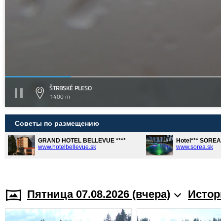
ŠTRBSKÉ PLESO
1400 m
Советы по размещению
GRAND HOTEL BELLEVUE ****
Hotel*** SORE
www.hotelbellevue.sk
www.sorea.sk
Пятница 07.08.2026 (вчера)
Истор