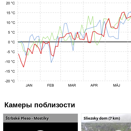
Камеры поблизости
Štrbské Pleso - Mostíky
Sliezsky dom (7 km)