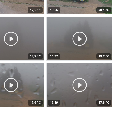
19,5 °C
13:56
20,1 °C
18,7 °C
16:37
19,2 °C
17,6 °C
19:19
17,3 °C