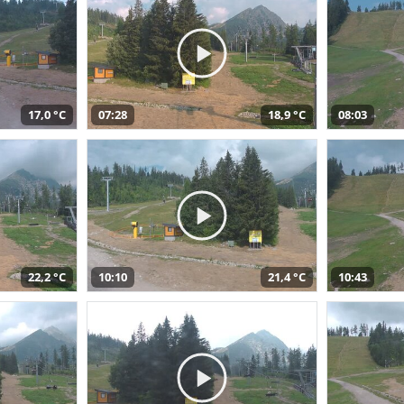
17,0 °C
07:28
18,9 °C
08:03
22,2 °C
10:10
21,4 °C
10:43