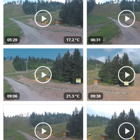
05:29
17,2 °C
06:31
09:06
21,3 °C
09:38