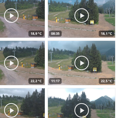
18,9 °C
08:35
18,1 °C
22,2 °C
11:17
22,5 °C