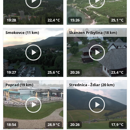
19:28
22,4 °C
15:26
25,1 °C
Smokovce (11 km)
Skanzen Pribylina (18 km)
19:27
25,6 °C
20:26
23,4 °C
Poprad (19 km)
Strednica - Ždiar (20 km)
18:54
28,9 °C
20:26
17,9 °C