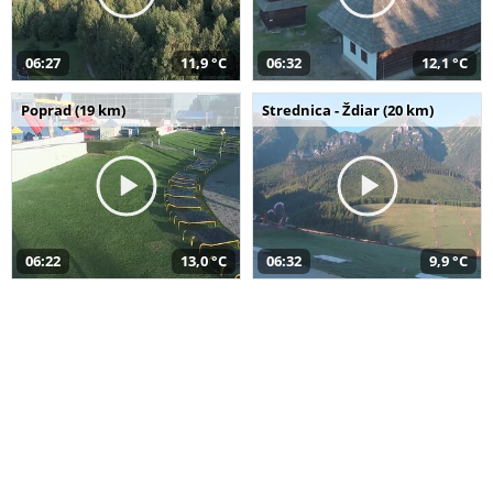
06:27
11,9 °C
06:32
12,1 °C
Poprad (19 km)
Strednica - Ždiar (20 km)
06:22
13,0 °C
06:32
9,9 °C