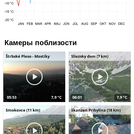
Камеры поблизости
Štrbské Pleso - Mostíky
Sliezsky dom (7 km)
05:53
7,9 °C
06:01
7,9 °C
Smokovce (11 km)
Skanzen Pribylina (18 km)