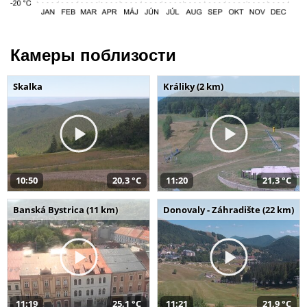
Камеры поблизости
Skalka
Králiky (2 km)
10:50
20,3 °C
11:20
21,3 °C
Banská Bystrica (11 km)
Donovaly - Záhradište (22 km)
11:19
25,1 °C
11:21
21,9 °C