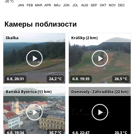
Камеры поблизости
Skalka
Králiky (2 km)
6.8. 20:31
24,2 °C
6.8. 19:35
26,5 °C
Banská Bystrica (11 km)
Donovaly - Záhradište (22 km)
6.8. 19:34
30,7 °C
6.8. 22:47
20,3 °C