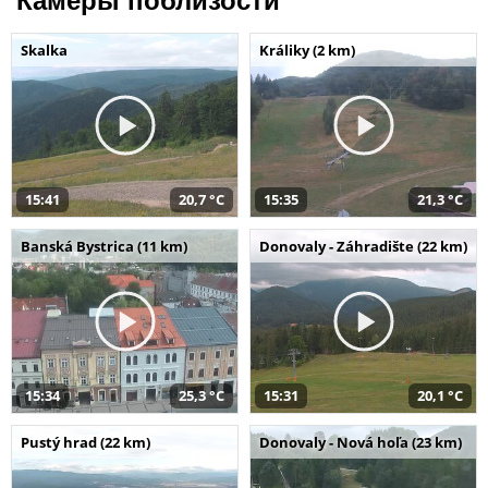
Камеры поблизости
Skalka
Králiky (2 km)
15:41
20,7 °C
15:35
21,3 °C
Banská Bystrica (11 km)
Donovaly - Záhradište (22 km)
15:34
25,3 °C
15:31
20,1 °C
Pustý hrad (22 km)
Donovaly - Nová hoľa (23 km)