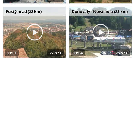
Pustý hrad (22 km)
Donovaly - Nová hoľa (23 km)
11:01
27,3 °C
11:04
26,5 °C