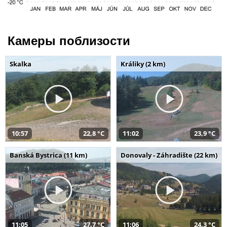
Камеры поблизости
Skalka
Králiky (2 km)
10:57
22,8 °C
11:02
23,9 °C
Banská Bystrica (11 km)
Donovaly - Záhradište (22 km)
11:05
27,7 °C
11:06
24,3 °C