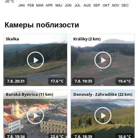
Камеры поблизости
Skalka
Králiky (2 km)
7.8. 20:31
17,6 °C
7.8. 19:35
19,4 °C
Banská Bystrica (11 km)
Donovaly - Záhradište (22 km)
7.8. 19:34
23,6 °C
7.8. 18:39
18,6 °C